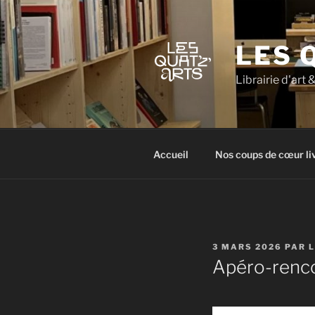
Aller
au
contenu
LES 
principal
Librairie d'art 
Accueil
Nos coups de cœur li
PUBLIÉ
3 MARS 2026
PAR
LE
Apéro-renc