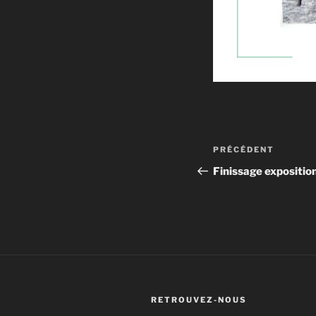
Navigation
Article
PRÉCÉDENT
de
précédent
Finissage expositio
l’article
RETROUVEZ-NOUS