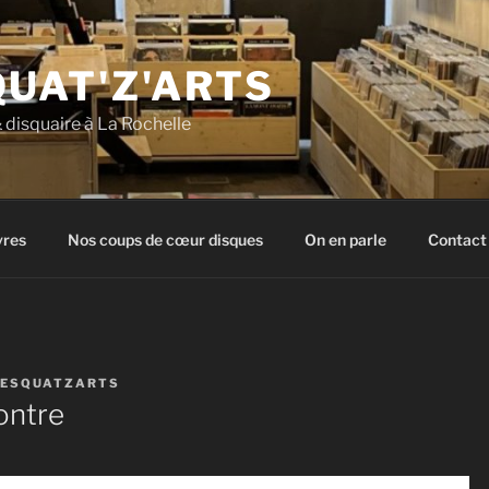
QUAT'Z'ARTS
& disquaire à La Rochelle
vres
Nos coups de cœur disques
On en parle
Contact
LESQUATZARTS
ontre