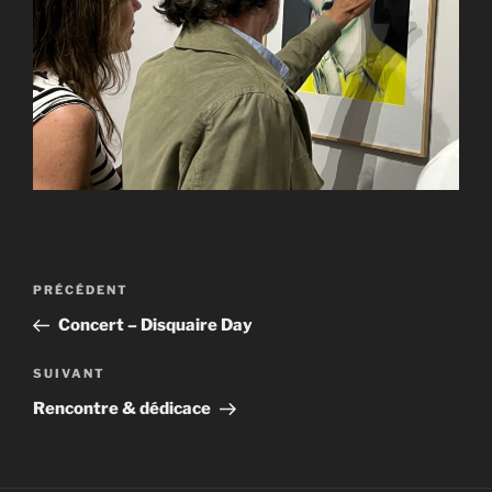
Navigation
Article
PRÉCÉDENT
de
précédent
Concert – Disquaire Day
l’article
Article
SUIVANT
suivant
Rencontre & dédicace