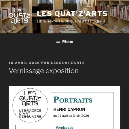
Aller
au
LES QUAT'Z'ARTS
contenu
Librairie d'art & disquaire à La Rochelle
principal
Menu
PUBLIÉ
10 AVRIL 2026
PAR
LESQUATZARTS
LE
Vernissage exposition